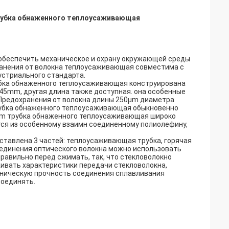
рубка обнаженного теплоусаживающая
обеспечить механическое и охрану окружающей среды
ранения от волокна теплоусаживающая совместима с
устриального стандарта.
бка обнаженного теплоусаживающая конструирована
45mm, другая длина также доступная. она особенные
 Предохранения от волокна длины 250μm диаметра
рубка обнаженного теплоусаживающая обыкновенно
mm трубка обнаженного теплоусаживающая широко
тся из особенному взаимн соединенному полиолефину,
ставлена 3 частей: теплоусаживающая трубка, горячая
соединения оптического волокна можно использовать
равильно перед сжимать, так, что стекловолокно
живать характеристики передачи стекловолокна,
аническую прочность соединения сплавливания
соединять.