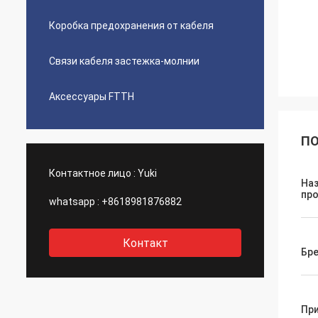
Коробка предохранения от кабеля
Связи кабеля застежка-молнии
Аксессуары FTTH
ПО
Контактное лицо :
Yuki
На
пр
whatsapp :
+8618981876882
Контакт
Бр
Пр