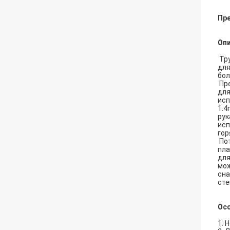
Пр
Опи
Тру
для
бол
Пре
для
исп
1.4
рук
исп
гор
Пот
пла
для
мож
сна
сте
Ос
1. 