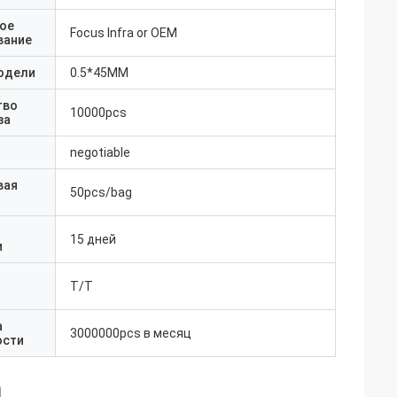
ое
Focus Infra or OEM
вание
одели
0.5*45MM
тво
10000pcs
за
negotiable
вая
50pcs/bag
15 дней
и
T/T
а
3000000pcs в месяц
ости