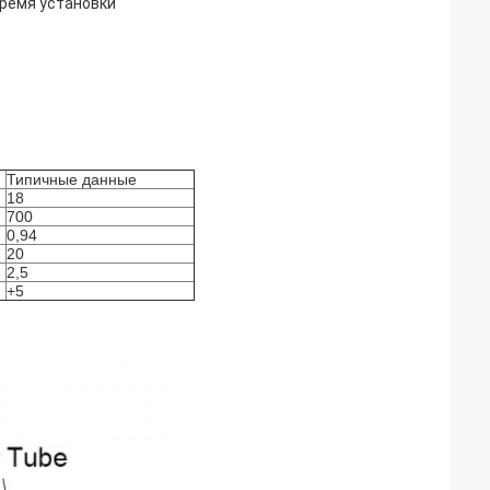
время установки
Типичные данные
18
700
0,94
20
2,5
+5