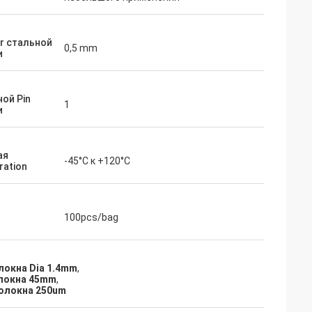
r стальной
0,5 mm
и
ой Pin
1
и
ая
-45°C к +120°C
ration
100pcs/bag
локна Dia 1.4mm
,
олокна 45mm
,
олокна 250um