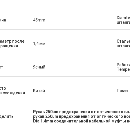
Diamte
ина
45mm
штанг
аметр после
Стальн
1,4 мм
кращения
штанг
Работ
ет
Ясный
Tempe
сто
Китай
Пакет
оисхождения
Рукав 250um предохранения от оптического во
делить
рукав 250um предохранения от оптического в
Dia 1.4mm соединительной кабельной муфты в