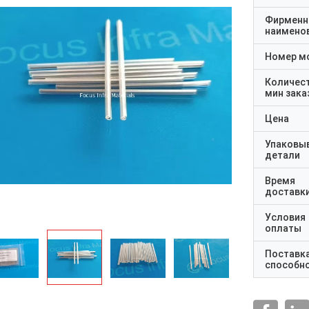
Фирменн
наимено
Номер м
Количес
мин зака
Цена
Упаковы
детали
Время
доставк
Условия
оплаты
Поставк
способн