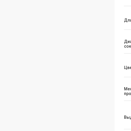
Дл
Ди
со
Цв
Ме
пр
Вы