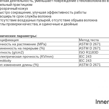
Легкая деятельность, уменьшает повреждение стекловолокна во 
Сильный практицизм
Прозрачный кожух
Быстро сокращение, улучшая эффективность работы
расширьте срок службы волокна
Отсутствие воздушных пузырей, отсутствие обрыва волокна
Иглы проверки качества, и одиночные и двойные
хнические параметры:
ецификация
Метод теста
чность на растяжение (MPa)
ASTM D 2671
иненность на перерыве (%)
ASTM D 2671
тность (g/cm2)
ISO R1183D
лектрическая прочность (KV/mm)
IEC 243
ittivity
IEC 243
п изменения длины (%)
ASTM D 2671