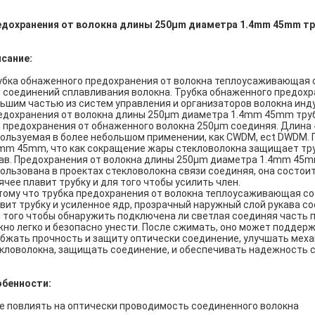
едохранения от волокна длины 250μm диаметра 1.4mm 45mm т
сание:
бка обнаженного предохранения от волокна теплоусаживающая 
 соединений сплавливания волокна. Трубка обнаженного предох
ьшим частью из систем управления и организаторов волокна инд
дохранения от волокна длины 250μm диаметра 1.4mm 45mm тру
 предохранения от обнаженного волокна 250μm соединяя. Длина 
ользуемая в более небольшом применении, как CWDM, ect DWDM.
mm 45mm, что как сокращение жары стекловолокна защищает т
ав. Предохранения от волокна длины 250μm диаметра 1.4mm 45
ользована в проектах стекловолокна связи соединяя, она состои
ячее плавит трубку и для того чтобы усилить член.
ому что трубка предохранения от волокна теплоусаживающая со
вит трубку и усиленное ядр, прозрачный наружный слой рукава 
 того чтобы обнаружить подключена ли светлая соединяя часть п
но легко и безопасно унести. После сжимать, оно может поддер
бжать прочность и защиту оптически соединение, улучшать мех
кловолокна, защищать соединение, и обеспечивать надежность 
обенности:
Не повлиять на оптически проводимость соединенного волокна