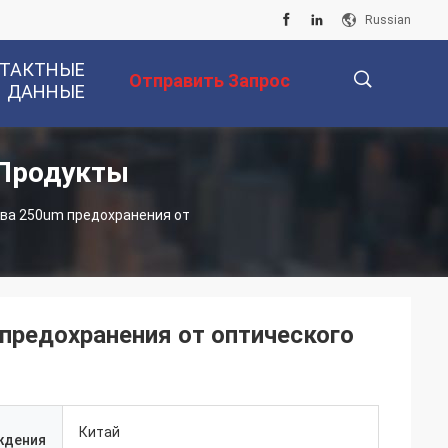
Russian
ТАКТНЫЕ
Отправить Запрос
ДАННЫЕ
 Продукты
描
ава 250um предохранения от
述
предохранения от оптического
Китай
ждения