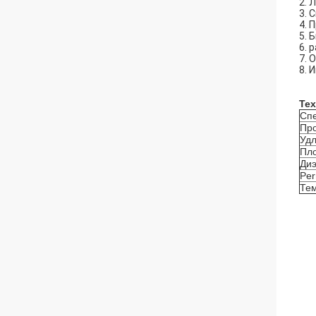
2. 
3. 
4. 
5. 
6. 
7. 
8. 
Те
Сп
Про
Удл
Пло
Диэ
Perm
Тем