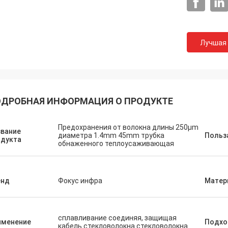
Лучшая
ДРОБНАЯ ИНФОРМАЦИЯ О ПРОДУКТЕ
Предохранения от волокна длины 250μm
звание
диаметра 1.4mm 45mm трубка
Польз
одукта
обнаженного теплоусаживающая
енд
Фокус инфра
Матер
сплавливание соединяя, защищая
именение
Подхо
кабель стекловолокна стекловолокна