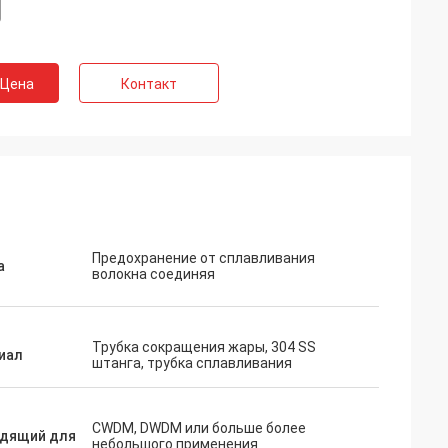
 Цена
Контакт
Предохранение от сплавливания
а
волокна соединяя
Трубка сокращения жары, 304 SS
иал
штанга, трубка сплавливания
CWDM, DWDM или больше более
дящий для
небольшого применения