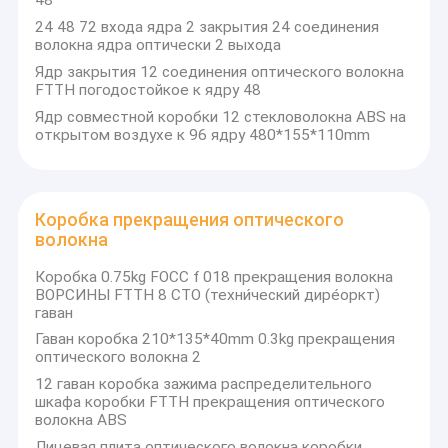
48
24 48 72 входа ядра 2 закрытия 24 соединения
волокна ядра оптически 2 выхода
Ядр закрытия 12 соединения оптического волокна
FTTH погодостойкое к ядру 48
Ядр совместной коробки 12 стекловолокна ABS на
открытом воздухе к 96 ядру 480*155*110mm
Коробка прекращения оптического
волокна
Коробка 0.75kg FOCC f 018 прекращения волокна
ВОРСИНЫ FTTH 8 CTO (техни́ческий дире́оркт)
гаван
Дом
Гаван коробка 210*135*40mm 0.3kg прекращения
оптического волокна 2
Чэнду фокуса CO. материалов инфра, Ltd торговая
компания глобального бизнеса. Компания расположена в
Продукты
12 гаван коробка зажима распределительного
равнине Чэнду, которая как «земля обилия», красивая
шкафа коробки FTTH прекращения оптического
столица Сычуань Провинци-Чэнду. Компания
волокна ABS
О нас
сфокусировала на поле сетей волокна оптически и передачи
Лицевая плита оптического волокна коробки
данных, наши продукты широко использованы в системах