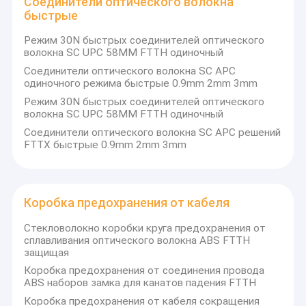
Соединители оптического волокна
Закрытие соединения оптического волокна
быстрые
Коробка прекращения оптического волокна
Режим 30N быстрых соединителей оптического
волокна SC UPC 58MM FTTH одиночный
Коробка распределения оптического волокна
Соединители оптического волокна SC APC
одиночного режима быстрые 0.9mm 2mm 3mm
Соединители оптического волокна быстрые
Режим 30N быстрых соединителей оптического
волокна SC UPC 58MM FTTH одиночный
Коробка предохранения от кабеля
Соединители оптического волокна SC APC решений
FTTX быстрые 0.9mm 2mm 3mm
Связи кабеля застежка-молнии
Аксессуары FTTH
Коробка предохранения от кабеля
Стекловолокно коробки круга предохранения от
сплавливания оптического волокна ABS FTTH
защищая
Коробка предохранения от соединения провода
ABS наборов замка для канатов падения FTTH
Коробка предохранения от кабеля сокращения