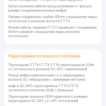
60mm волокна кабеля предохранения от фокуса
рукави соединения волокна инфра
Рукави соединения трубки 40mm сокращения жары
оптического волокна проекта FTTH
Ясный кабель падения FTTH защищает соединение
60mm рукавов сокращения жары волокна
оптическое
Переходники оптического волокна
Переходник FTTH FTTX FTTA переходников 50db
LC оптического волокна SC APC симплексный
Фокус инфра симплексный LC к переходнику
волокна SC гибридному с зажимами металла
муфта SC APC переходников FTTH FTTX
оптического волокна 50db с фланцом
Переходник волокна OEM одиночного режима
переходника SC APC LC UPC оптический