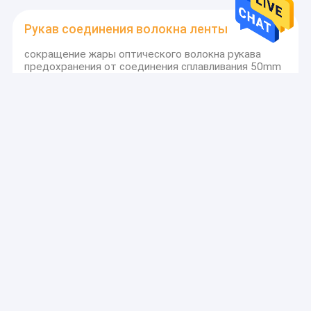
Рукав соединения волокна ленты
сокращение жары оптического волокна рукава
предохранения от соединения сплавливания 50mm
ясное
Рукави сокращения жары волокна
Рукав предохранения от кабеля оптического
волокна сокращения жары кабеля ясности FTTH
Переходники оптического волокна
Зеленый фокус одиночного режима муфты
оптического волокна SC APC LC инфра