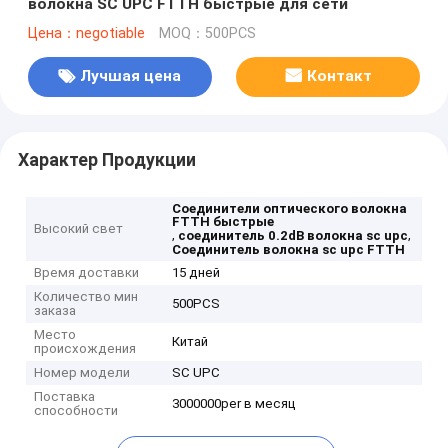
волокна SC UPC FTTH быстрые для сети
Цена：negotiable
MOQ：500PCS
Лучшая цена
Контакт
Характер Продукции
Соединители оптического волокна
FTTH быстрые
Высокий свет
,
,
соединитель 0.2dB волокна sc upc
Соединитель волокна sc upc FTTH
Время доставки
15 дней
Количество мин
500PCS
заказа
Место
Китай
происхождения
Номер модели
SC UPC
Поставка
3000000per в месяц
способности