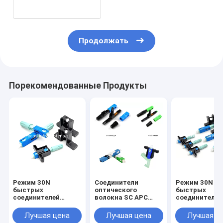
быстрые для сети
Продолжать
Порекомендованные Продукты
Режим 30N
Соединители
Режим 30N
быстрых
оптического
быстрых
соединителей
волокна SC APC
соединителей
оптического
одиночного режима
оптического
волокна SC UPC
быстрые 0.9mm
волокна SC U
Лучшая цена
Лучшая цена
Лучшая ц
58MM FTTH
2mm 3mm
58MM FTTH