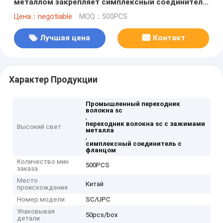
металлом закрепляет симплексный соединитель
с фланцом
Цена：negotiable
MOQ：500PCS
Лучшая цена
Контакт
Характер Продукции
Промышленный переходник
волокна sc
,
переходник волокна sc с зажимами
Высокий свет
металла
,
симплексный соединитель с
фланцом
Количество мин
500PCS
заказа
Место
Китай
происхождения
Номер модели
SC/UPC
Упаковывая
50pcs/box
детали