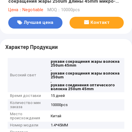
сокращения жары 250um длины 45mm микро-
обнаженные
Цена：Negotiable
MOQ：10000pcs
Лучшая цена
Контакт
Характер Продукции
рукави сокращения жары волокна
250um 45mm
,
рукави сокращения жары волокна
Высокий свет
250um
,
рукави соединения оптического
волокна 250um 45mm
Время доставки
15 дней
Количество мин
10000pcs
заказа
Место
Китай
происхождения
Номер модели
1.4*45MM