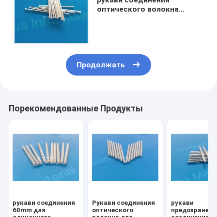
оптического волокна
сокращения жары 250um
длины 45mm микро-
обнаженные
Продолжать
Порекомендованные Продукты
рукави соединения
Рукави соединения
рукави
60mm для
оптического
предохранени