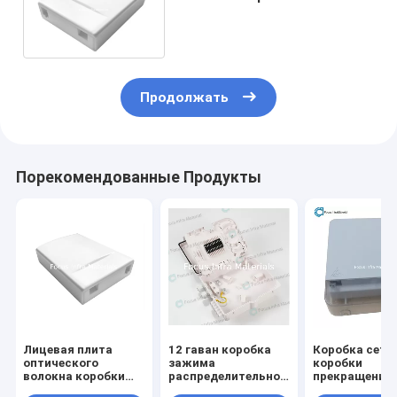
прекращения оптического
волокна SC LC ABS
Продолжать
Порекомендованные Продукты
Лицевая плита
12 гаван коробка
Коробка сети
оптического
зажима
коробки
волокна коробки
распределительного
прекращения
120mm
шкафа коробки
оптического