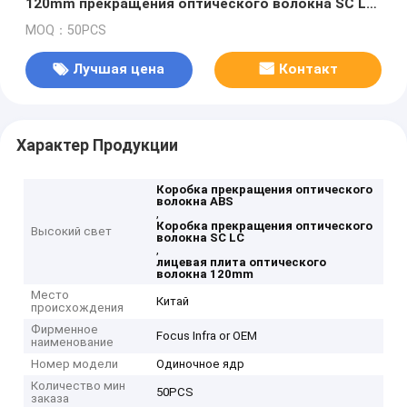
120mm прекращения оптического волокна SC LC
ABS
MOQ：50PCS
Лучшая цена
Контакт
Характер Продукции
Коробка прекращения оптического
волокна ABS
,
Коробка прекращения оптического
Высокий свет
волокна SC LC
,
лицевая плита оптического
волокна 120mm
Место
Китай
происхождения
Фирменное
Focus Infra or OEM
наименование
Номер модели
Одиночное ядр
Количество мин
50PCS
заказа