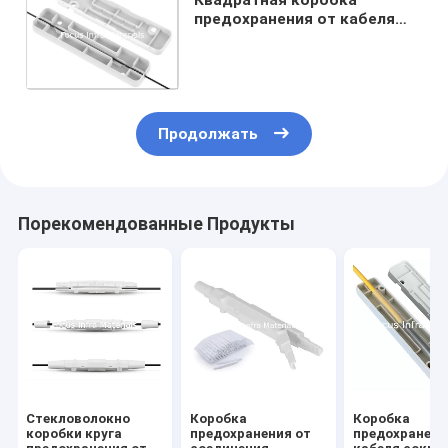
предохранения от кабеля
волокна фокусирует инфра
кабельную муфту падения
FTTH
Продолжать
Порекомендованные Продукты
Стекловолокно
Коробка
Коробка
коробки круга
предохранения от
предохранени