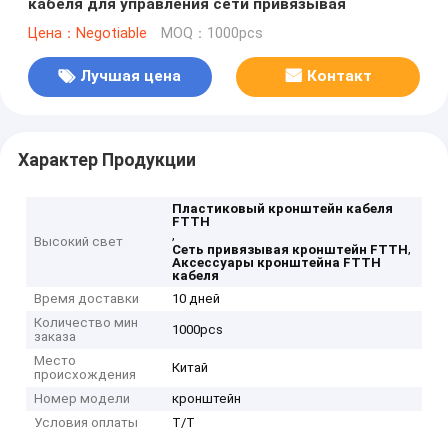
кабеля для управления сети привязывая
Цена：Negotiable
MOQ：1000pcs
Лучшая цена
Контакт
Характер Продукции
Пластиковый кронштейн кабеля
FTTH
,
Высокий свет
,
Сеть привязывая кронштейн FTTH
Аксессуары кронштейна FTTH
кабеля
Время доставки
10 дней
Количество мин
1000pcs
заказа
Место
Китай
происхождения
Номер модели
кронштейн
Условия оплаты
T/T