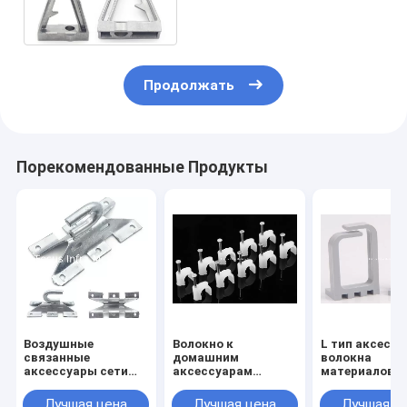
привязывая
Продолжать
Порекомендованные Продукты
Воздушные
Волокно к
L тип аксесс
связанные
домашним
волокна
аксессуары сети
аксессуарам
материалов 
штыря для
проекта FTTH
ABS привязы
крепления
объезжает
кладет кольц
Лучшая цена
Лучшая цена
Лучшая ц