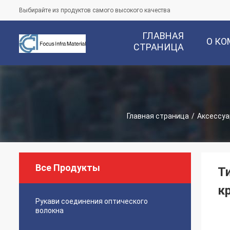
Выбирайте из продуктов самого высокого качества
ГЛАВНАЯ
О К
СТРАНИЦА
Главная страница
/
Аксессуа
Все Продукты
Т
к
Рукави соединения оптического
волокна