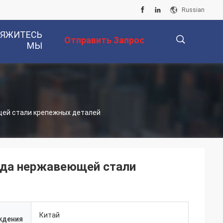
Russian
ВЯЖИТЕСЬ
Отправить Запрос
МЫ
描
щей стали крепежных деталей
述
ода нержавеющей стали
Китай
ждения