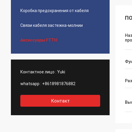
Коробка предохранения от кабеля
ПО
Связи кабеля застежка-молнии
На
Аксессуары FTTH
пр
Фу
Контактное лицо :
Yuki
Ра
whatsapp :
+8618981876882
Контакт
Выс