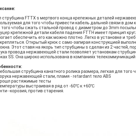
исание:
 струбцина FTTX s мертвого конца крепежных деталей нержавею
ользуемая для того чтобы привести кабель дальней связи в дом 
 того чтобы сжать стальной провод с диаметром до 3mm посыльн
цер крепежной детали кабеля падения FTTH имеет принцип круг
огает обеспечить его как можно плотно. Легко в установке и тре
крепляться. Открытый крюк с само-запирая конструкцией выполн
окна. Этот ставя на якорь тип струбцины s сделан из 2 частей, по
ука провода нержавеющей стали позволяет установкам струбцин
ках SS. Она широко использована в компаниях телекоммуникаций 
обенности:
ебольшая струбцина канатного ролика размера, легкая для того 
Порука нержавеющей стали, пламя - retardant тело ABS
Прошл растяжимые тесты
Температуры выстраивая в ряд от -60℃ к +60℃
Анти--корозия, против старения.