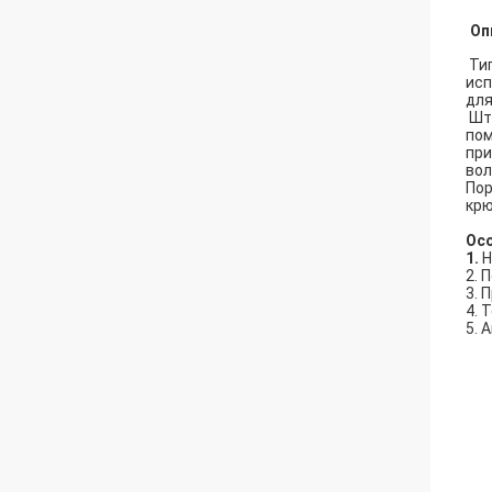
Оп
Тип
исп
для
Шту
пом
при
вол
Пор
крю
Ос
1.
Н
2. 
3. 
4. 
5. 