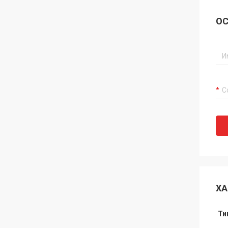
ОС
ХА
Ти