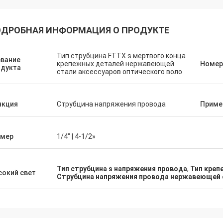
ДРОБНАЯ ИНФОРМАЦИЯ О ПРОДУКТЕ
Тип струбцина FTTX s мертвого конца
звание
крепежных деталей нержавеющей
Номер
одукта
стали аксессуаров оптического воло
нкция
Струбцина напряжения провода
Приме
змер
1/4" | 4-1/2»
Тип струбцина s напряжения провода
,
Тип креп
окий свет
Струбцина напряжения провода нержавеющей 