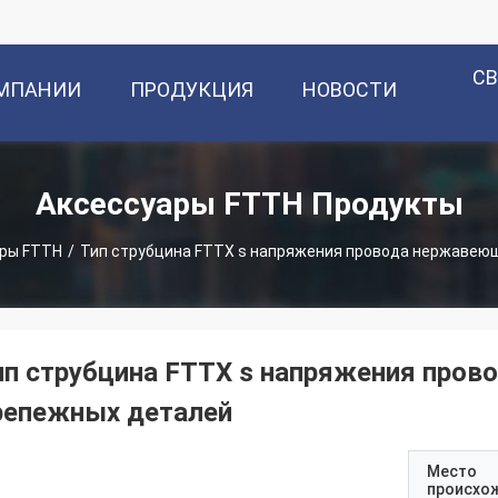
С
ОМПАНИИ
ПРОДУКЦИЯ
НОВОСТИ
Аксессуары FTTH Продукты
ры FTTH
/
Тип струбцина FTTX s напряжения провода нержавею
ип струбцина FTTX s напряжения пров
репежных деталей
Место
происхо