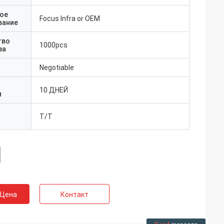
ое
Focus Infra or OEM
вание
тво
1000pcs
за
Negotiable
10 ДНЕЙ
и
T/T
 Цена
Контакт