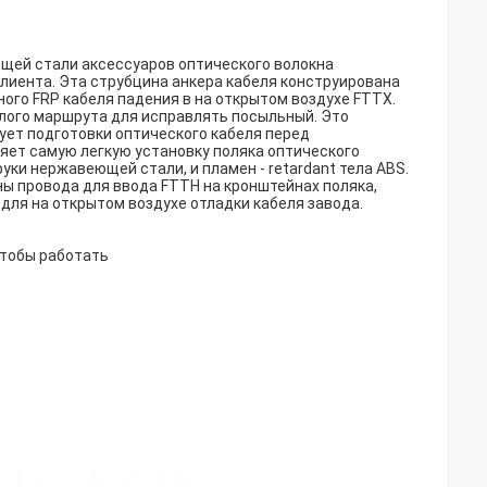
щей стали аксессуаров оптического волокна
клиента. Эта струбцина анкера кабеля конструирована
ого FRP кабеля падения в на открытом воздухе FTTX.
лого маршрута для исправлять посыльный. Это
бует подготовки оптического кабеля перед
яет самую легкую установку поляка оптического
руки нержавеющей стали, и пламен - retardant тела ABS.
ы провода для ввода FTTH на кронштейнах поляка,
для на открытом воздухе отладки кабеля завода.
чтобы работать