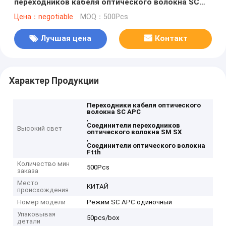
переходников кабеля оптического волокна SC
APC SM SX Ftth
Цена：negotiable
MOQ：500Pcs
Лучшая цена
Контакт
Характер Продукции
Переходники кабеля оптического
волокна SC APC
,
Соединители переходников
Высокий свет
оптического волокна SM SX
,
Соединители оптического волокна
Ftth
Количество мин
500Pcs
заказа
Место
КИТАЙ
происхождения
Номер модели
Режим SC APC одиночный
Упаковывая
50pcs/box
детали