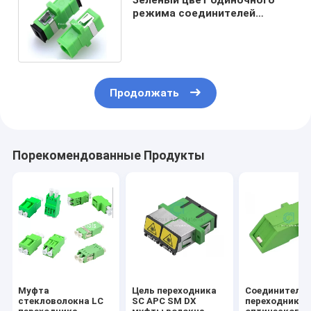
режима соединителей
переходников кабеля
оптического волокна SC APC
SM SX Ftth
Продолжать
Порекомендованные Продукты
Муфта
Цель переходника
Соединители
стекловолокна LC
SC APC SM DX
переходников