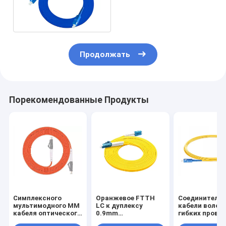
10m Patchcord Armored
Продолжать
Порекомендованные Продукты
Симплексного
Оранжевое FTTH
Соединитель
мультимодного MM
LC к дуплексу
кабели волок
кабеля оптического
0.9mm
гибких прово
волокна OM1 LC
соединительного
симплексные