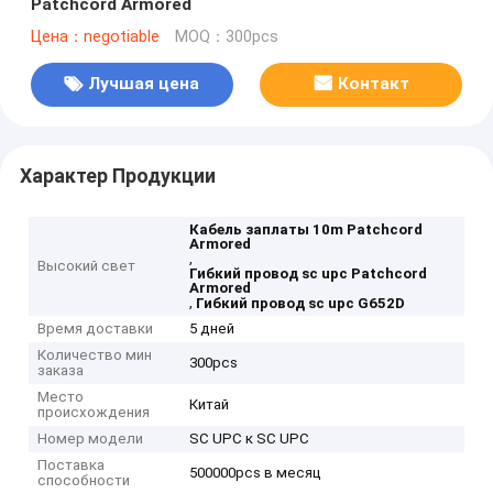
Patchcord Armored
Цена：negotiable
MOQ：300pcs
Лучшая цена
Контакт
Характер Продукции
Кабель заплаты 10m Patchcord
Armored
,
Высокий свет
Гибкий провод sc upc Patchcord
Armored
,
Гибкий провод sc upc G652D
Время доставки
5 дней
Количество мин
300pcs
заказа
Место
Китай
происхождения
Номер модели
SC UPC к SC UPC
Поставка
500000pcs в месяц
способности